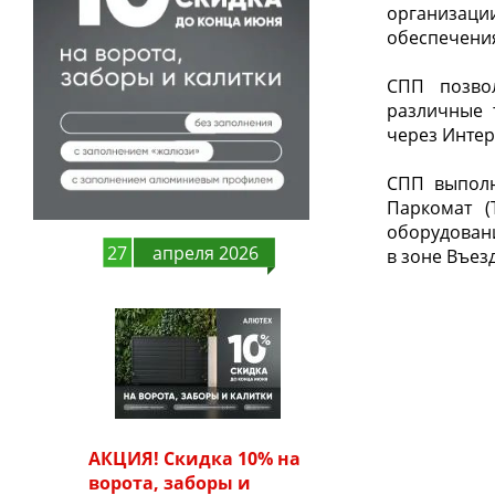
организаци
обеспечения
СПП позвол
различные 
через Интер
СПП выполн
Паркомат (
оборудовани
27
апреля 2026
в зоне Въез
АКЦИЯ! Скидка 10% на
ворота, заборы и