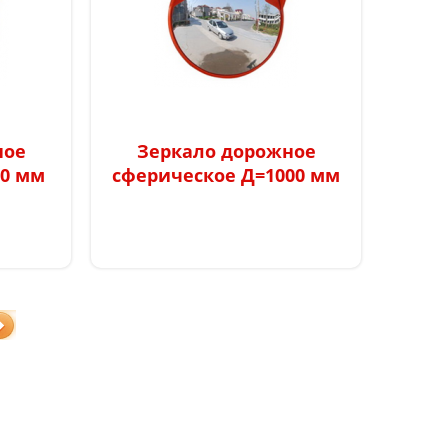
0 p
9060 p
ное
Зеркало дорожное
00 мм
сферическое Д=1000 мм