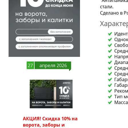
"Антипаник
стали.
Сделано в Р
Характе
Идент
Однок
Свобо
Средн
Напря
Диапаз
27
апреля 2026
Средн
Средн
Габар
Габар
Реком
Тип м
Масса 
АКЦИЯ! Скидка 10% на
ворота, заборы и