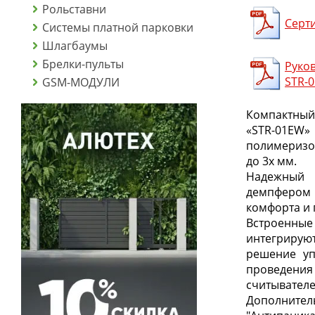
Рольставни
Серт
Системы платной парковки
Шлагбаумы
Брелки-пульты
Руков
STR-
GSM-МОДУЛИ
Компактны
«STR-0
полимеризо
до 3х мм.
Надежный 
демпфером
комфорта и 
Встроенны
интегриру
решение уп
проведения
считывателе
Дополните