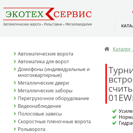
КАТА
Каталог
Автоматические ворота
Автоматика для ворот
Турни
Домофоны (индивидуальные и
многоквартирные)
встр
Металлические двери
считы
Металлические заборы
01EW
Перегрузочное оборудование
Видеонаблюдение
Усиле
Полосовые завесы
Норма
Скоростные пленочные ворота
Гидра
Рольворота