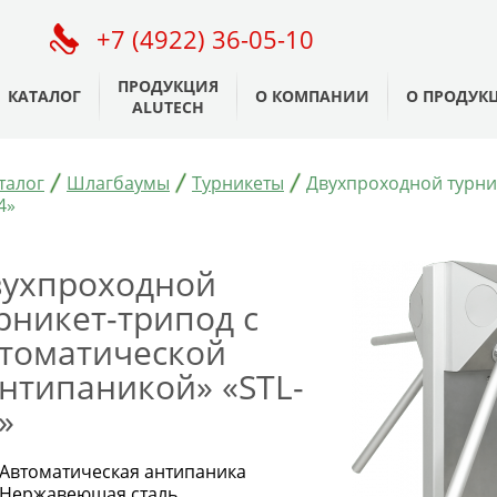
+7 (4922) 36-05-10
ПРОДУКЦИЯ
КАТАЛОГ
О КОМПАНИИ
О ПРОДУК
ALUTECH
талог
Шлагбаумы
Турникеты
Двухпроходной турни
4»
ухпроходной
рникет-трипод с
томатической
нтипаникой» «STL-
»
Автоматическая антипаника
Нержавеющая сталь