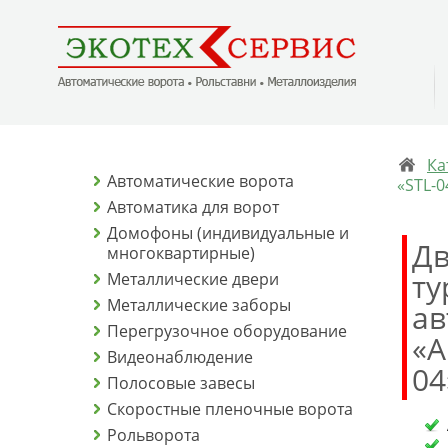
Ка
Автоматические ворота
«STL-0
Автоматика для ворот
Домофоны (индивидуальные и
Дв
многоквартирные)
ту
Металлические двери
Металлические заборы
ав
Перегрузочное оборудование
«А
Видеонаблюдение
04
Полосовые завесы
Скоростные пленочные ворота
Рольворота