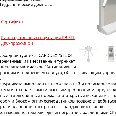
Гидравлический демпфер
Сертификат
Руководство по уксплуатации РЭ STL
Двухпроходной
оходной турникет CARDDEX "STL-04" -
овременный и качественный турникет
кцией автоматической "Антипаники" и
оронним исполнением корпуса, обеспечивающим управл
.
с турникета выполнен из нержавеющей и полимеризова
 3х мм и отвечает самым высоким требованиям, предъяв
ный и долговечный нормально-открытый механизм c г
ером и блоком оптических датчиков позволяет добитьс
рта и плавности поворота преграждающих планок.
кет идеально подходит для интеграции с различными СКУ