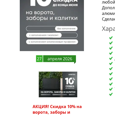
любой
Допол
алюми
Сделан
Хар
27
апреля 2026
АКЦИЯ! Скидка 10% на
ворота, заборы и