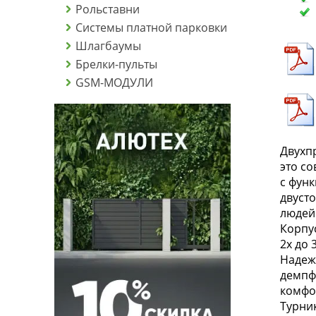
Рольставни
Системы платной парковки
Шлагбаумы
Брелки-пульты
GSM-МОДУЛИ
Двухпр
это с
с фун
двуст
людей
Корпу
2х до
Надеж
демпф
комфо
Турни