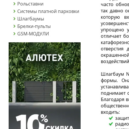
Рольставни
часто обно
так давно о
Системы платной парковки
которую вх
Шлагбаумы
усовершенс
Брелки-пульты
упрощено у
GSM-МОДУЛИ
отличает б
катафорезн
отверстия 
окрашенной
воздействий
Шлагбаум N
формы. Она
устанавлива
поднимает с
Благодаря в
общественно
входить:
защит
радио