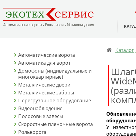
КАТА
Каталог
Автоматические ворота
Автоматика для ворот
Шлаг
Домофоны (индивидуальные и
многоквартирные)
Wide
Металлические двери
(раз
Металлические заборы
комп
Перегрузочное оборудование
Видеонаблюдение
Обновл
Полосовые завесы
оборудован
Скоростные пленочные ворота
У известно
Рольворота
оборудовани