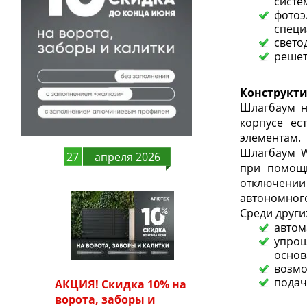
систе
фото
специ
свето
решет
Конструкт
Шлагбаум н
корпусе ес
элементам.
Шлагбаум W
27
апреля 2026
при помощи
отключени
автономног
Среди други
автом
упро
осно
возмо
подач
АКЦИЯ! Скидка 10% на
ворота, заборы и