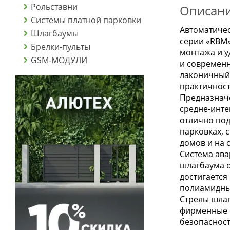
Рольставни
Описан
Системы платной парковки
Автоматиче
Шлагбаумы
серии «RBM»
Брелки-пульты
монтажа и у
GSM-МОДУЛИ
и современн
лаконичный 
практичност
Предназначе
средне-инте
отлично под
парковках, 
домов и на 
Система ава
шлагбаума о
достигается
полиамидны
Стрелы шла
фирменные 
безопасност