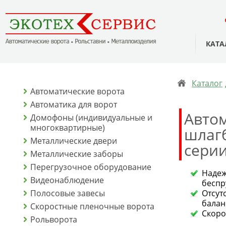
КАТА
Каталог
Автоматические ворота
Автоматика для ворот
Авто
Домофоны (индивидуальные и
многоквартирные)
шлаг
Металлические двери
сери
Металлические заборы
Перегрузочное оборудование
Над
Видеонаблюдение
беспр
Полосовые завесы
Отс
балан
Скоростные пленочные ворота
Скоро
Рольворота