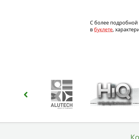
С более подробной
в
буклете
, характе
Ко