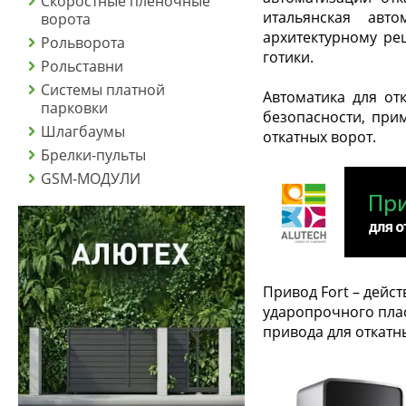
Скоростные пленочные
итальянская авт
ворота
архитектурному ре
Рольворота
готики.
Рольставни
Системы платной
Автоматика для от
парковки
безопасности, при
Шлагбаумы
откатных ворот.
Брелки-пульты
GSM-МОДУЛИ
Привод Fort – дейс
ударопрочного плас
привода для откатн