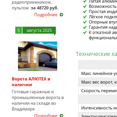
Литая алюмин
радиоприемником,
Возможность 
пультом
за 48720 руб.
Простая инди
Подробнее
Лёгкое подкл
Опорные втул
Гарантия над
5
августа 2025
К откатной а
функциональ
Технические ха
Макс линейное у
Ворота АЛЮТЕХ в
Макс вес ворот, к
наличии
Скорость переме
Готовые гаражные и
промышленные ворота в
наличии на складе во
Интенсивность и
Владимире
Подробнее
Электродвигатель