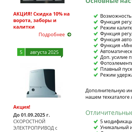
Основные нас
АКЦИЯ! Скидка 10% на
Возможность 
ворота, заборы и
Функция регу
калитки
Режим калит
Функция регу
Подробнее
Функция авто
Функция «Мн
Автоматичес
5
августа 2025
Доп. усилие 
Фотоэлемент
Плавный пуск
Режим удерж
Дополнительную инф
нашем техкаталоге л
Акция!
Отличительные 
До 01.09.2025 г.
СКОРОСТНОЙ
5 модификаци
Уникальный и
ЭЛЕКТРОПРИВОД с