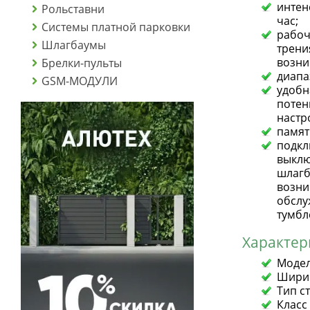
интен
Рольставни
час;
Системы платной парковки
рабоч
Шлагбаумы
трени
возни
Брелки-пульты
диапа
GSM-МОДУЛИ
удобн
потен
настр
памят
подкл
выклю
шлагб
возни
обсл
тумбл
Характер
Модел
Ширин
Тип с
Класс