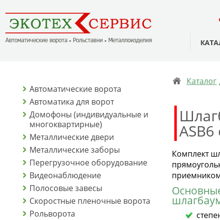
КАТА
Каталог
Автоматические ворота
Автоматика для ворот
Шлаг
Домофоны (индивидуальные и
многоквартирные)
ASB6 
Металлические двери
Металлические заборы
Комплект шл
Перегрузочное оборудование
прямоугольн
Видеонаблюдение
приемником 
Полосовые завесы
Основные
шлагбаум
Скоростные пленочные ворота
Рольворота
степе