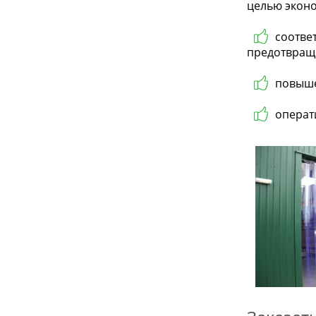
целью эконо
соотве
предотвращ
повыше
операт