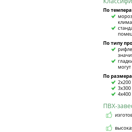
Классифи
По темпер
мороз
клима
станд
помещ
По типу пр
рифле
значи
гладк
могут
По размера
2х200
3х300
4х400 
ПВХ-заве
изгото
высока