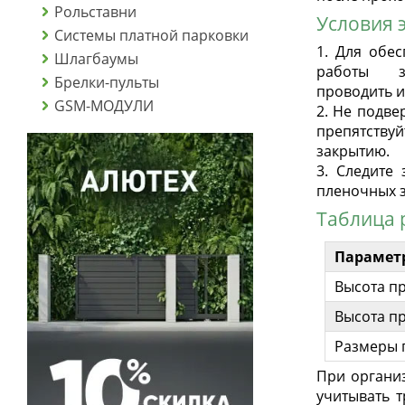
Рольставни
Условия 
Системы платной парковки
1. Для обе
Шлагбаумы
работы з
Брелки-пульты
проводить и
GSM-МОДУЛИ
2. Не подве
препятств
закрытию.
3. Следите
пленочных з
Таблица 
Парамет
Высота п
Высота п
Размеры 
При органи
учитывать т