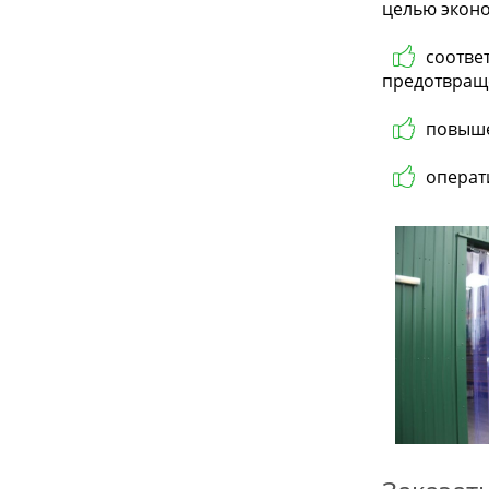
целью эконо
соотве
предотвращ
повыше
операт