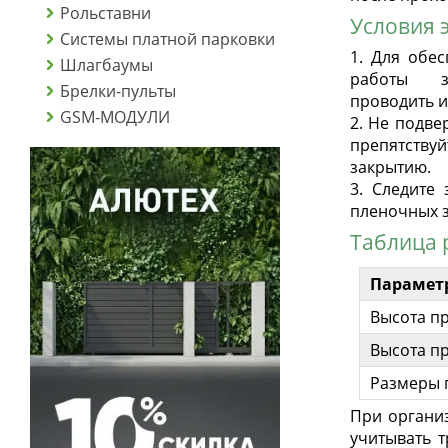
Рольставни
Условия 
Системы платной парковки
1. Для обе
Шлагбаумы
работы з
Брелки-пульты
проводить и
GSM-МОДУЛИ
2. Не подве
препятств
закрытию.
3. Следите
пленочных з
Таблица 
Парамет
Высота п
Высота п
Размеры 
При органи
учитывать т