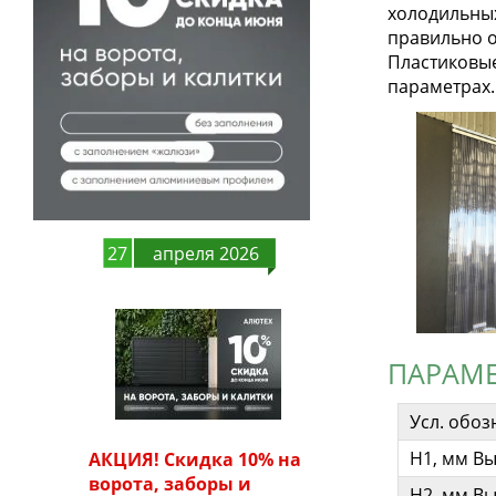
холодильны
правильно о
Пластиковы
параметрах.
27
апреля 2026
ПАРАМЕ
Усл. обо
H1, мм В
АКЦИЯ! Скидка 10% на
ворота, заборы и
H2, мм В