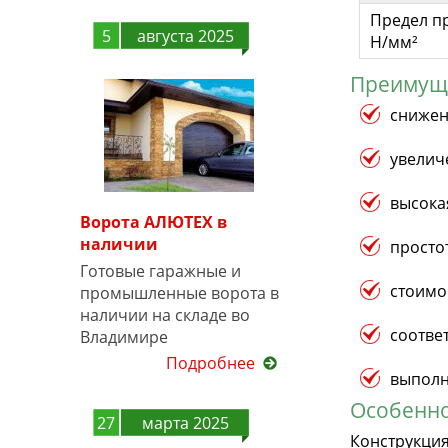
Предел п
5
августа 2025
Н/мм²
Преимуще
снижен
увелич
высока
Ворота АЛЮТЕХ в
наличии
просто
Готовые гаражные и
стоимо
промышленные ворота в
наличии на складе во
соотве
Владимире
Подробнее
выполн
Особенно
27
марта 2025
Конструкци