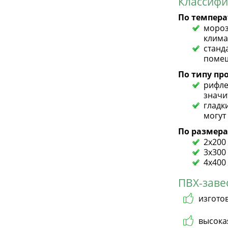
Классифи
По темпер
мороз
клима
станд
помещ
По типу пр
рифле
значи
гладк
могут
По размера
2х200
3х300
4х400 
ПВХ-заве
изгото
высока