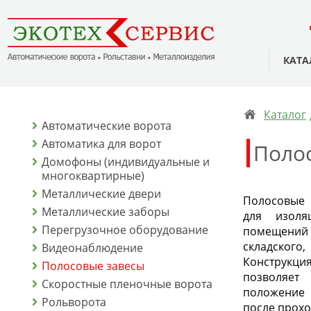
КАТА
Каталог
Автоматические ворота
Автоматика для ворот
Поло
Домофоны (индивидуальные и
многоквартирные)
Металлические двери
Полосовые
Металлические заборы
для изоля
Перегрузочное оборудование
помещени
складского
Видеонаблюдение
Конструкц
Полосовые завесы
позволяе
Скоростные пленочные ворота
положение 
Рольворота
после прохо