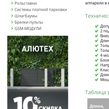
аппарели в 
Рольставни
Системы платной парковки
Техничес
Шлагбаумы
Брелки-пульты
Допу
GSM-МОДУЛИ
2 п
Внеш
Длин
Толщ
Толщ
4 мо
Блок
Нап
Клас
Длин
Мощн
Таблица 
Длина,