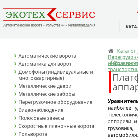
КАТА
Каталог
Автоматические ворота
Перегрузочн
инфраструкт
Уравните
Автоматика для ворот
транспортн
Домофоны (индивидуальные и
Плат
многоквартирные)
аппар
Металлические двери
Металлические заборы
Уравнител
Перегрузочное оборудование
наиболее у
Видеонаблюдение
Телескопич
Полосовые завесы
аппарели и
Скоростные пленочные ворота
грузовика
Рольворота
автомобиля