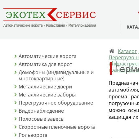
КАТА
Каталог
Автоматические ворота
Перегрузочн
инфраструкт
Автоматика для ворот
Герм
транспортн
Домофоны (индивидуальные и
многоквартирные)
Предназнач
Металлические двери
автомобиля
Металлические заборы
проема рас
Перегрузочное оборудование
погрузочны
можно осущ
Видеонаблюдение
защищая их 
Полосовые завесы
Скоростные пленочные ворота
Рольворота