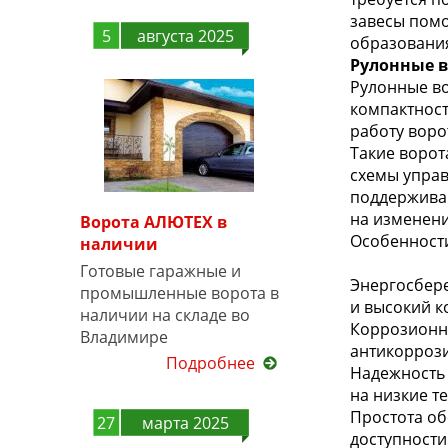
завесы помо
5
августа 2025
образования
Рулонные в
Рулонные во
компактност
работу воро
Такие ворот
схемы управ
поддержива
на изменени
Ворота АЛЮТЕХ в
Особенности
наличии
Готовые гаражные и
Энергосбере
промышленные ворота в
и высокий к
наличии на складе во
Коррозионна
Владимире
антикорроз
Подробнее
Надежность 
на низкие т
Простота об
27
марта 2025
доступности