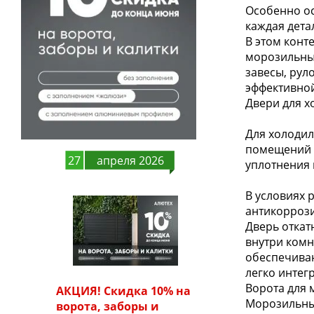
Особенно ос
каждая дета
В этом конт
морозильны
завесы, рул
эффективной
Двери для х
Для холодил
помещений 
27
апреля 2026
уплотнения
В условиях 
антикорроз
Дверь откат
внутри комн
обеспечиваю
легко интег
Ворота для 
АКЦИЯ! Скидка 10% на
Морозильные
ворота, заборы и