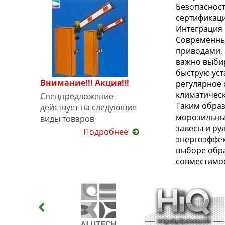
Безопасност
сертификаци
Интеграция 
Современные
приводами, 
важно выбир
быструю уст
Внимание!!! Акция!!!
регулярное 
климатическ
Спецпредложение
Таким образ
действует на следующие
морозильны
виды товаров
завесы и ру
Подробнее
энергоэффек
выборе обра
совместимос