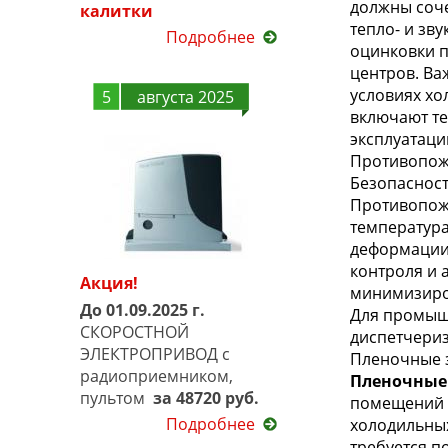
должны соче
калитки
тепло- и зв
Подробнее
оцинковки п
центров. Ва
условиях хо
5
августа 2025
включают т
эксплуатаци
Противопож
Безопасност
Противопож
температура
деформации 
контроля и 
Акция!
минимизиро
До 01.09.2025 г.
Для промышл
СКОРОСТНОЙ
диспетчериз
ЭЛЕКТРОПРИВОД с
Пленочные 
радиоприемником,
Пленочные
пультом
за 48720 руб.
помещений б
Подробнее
холодильных
требуется п