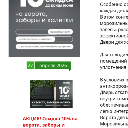
Особенно ос
каждая дета
В этом конт
морозильны
завесы, рул
эффективной
Двери для х
Для холодил
помещений 
27
апреля 2026
уплотнения
В условиях 
антикорроз
Дверь откат
внутри комн
обеспечиваю
легко интег
Ворота для 
АКЦИЯ! Скидка 10% на
Морозильные
ворота, заборы и