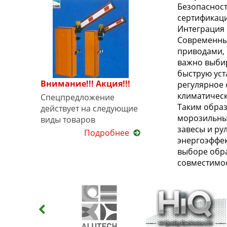
Безопасност
сертификаци
Интеграция 
Современные
приводами, 
важно выбир
быструю уст
Внимание!!! Акция!!!
регулярное 
климатическ
Спецпредложение
Таким образ
действует на следующие
морозильны
виды товаров
завесы и ру
Подробнее
энергоэффек
выборе обра
совместимос