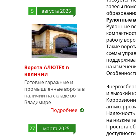
завесы помо
5
августа 2025
образования
Рулонные в
Рулонные во
компактност
работу воро
Такие ворот
схемы управ
поддержива
на изменени
Ворота АЛЮТЕХ в
Особенности
наличии
Готовые гаражные и
Энергосбере
промышленные ворота в
и высокий к
наличии на складе во
Коррозионна
Владимире
антикорроз
Подробнее
Надежность 
на низкие т
Простота об
27
марта 2025
доступности