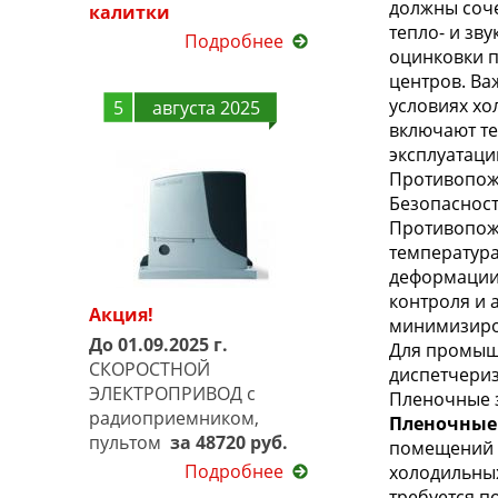
должны соче
калитки
тепло- и зв
Подробнее
оцинковки п
центров. Ва
условиях хо
5
августа 2025
включают т
эксплуатаци
Противопож
Безопасност
Противопож
температура
деформации 
контроля и 
Акция!
минимизиро
До 01.09.2025 г.
Для промышл
СКОРОСТНОЙ
диспетчериз
ЭЛЕКТРОПРИВОД с
Пленочные 
радиоприемником,
Пленочные
пультом
за 48720 руб.
помещений б
Подробнее
холодильных
требуется п