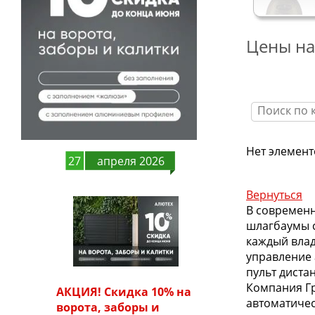
Цены на
Нет элемент
27
апреля 2026
Вернуться
В современн
шлагбаумы с
каждый влад
управление
пульт диста
Компания Гр
АКЦИЯ! Скидка 10% на
автоматичес
ворота, заборы и