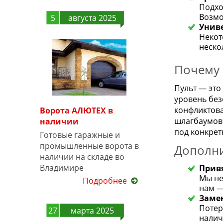
Подхо
Возмо
5
августа 2025
Унив
Некот
неско
Почему 
Пульт — это
уровень без
конфликтова
Ворота АЛЮТЕХ в
шлагбаумов 
наличии
под конкрет
Готовые гаражные и
промышленные ворота в
Дополни
наличии на складе во
Владимире
Привя
Мы не
Подробнее
нам —
Заме
Потер
27
марта 2025
налич