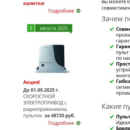
вы можете к
калитки
совместимос
Подробнее
Зачем п
5
августа 2025
Совм
произ
гаран
Гаран
пульт
по на
Прос
устро
много
Гибка
Акция!
сегме
До 01.09.2025 г.
промы
СКОРОСТНОЙ
ЭЛЕКТРОПРИВОД с
Какие п
радиоприемником,
пультом
за 48720 руб.
Пульт
Идеал
Подробнее
Брел