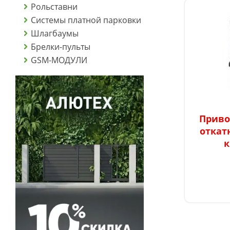
Рольставни
Системы платной парковки
Шлагбаумы
Брелки-пульты
GSM-МОДУЛИ
Приво
откат
к