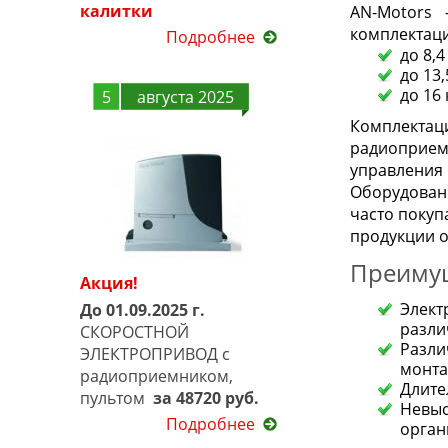
калитки
AN-Motors
комплектаци
Подробнее
до 8,4
до 13,
до 16 
5
августа 2025
Комплектаци
радиоприем
управления 
Оборудовани
часто покуп
продукции 
Преимущ
Акция!
Элект
До 01.09.2025 г.
разли
СКОРОСТНОЙ
Разли
ЭЛЕКТРОПРИВОД с
монта
радиоприемником,
Длите
пультом
за 48720 руб.
Невыс
Подробнее
орган