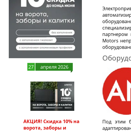
Электропр
автоматизи
оборудова
специализи
партнером 
Motors неп
оборудован
Оборудо
27
апреля 2026
АКЦИЯ! Скидка 10% на
Под этим б
ворота, заборы и
адаптирован