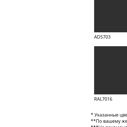
ADS703
RAL7016
* Указанные цве
**По вашему жел