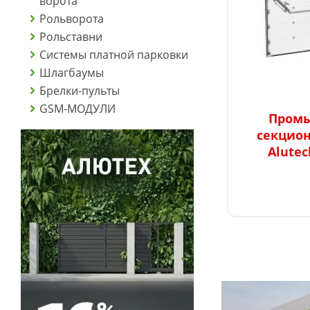
ворота
Рольворота
Рольставни
Системы платной парковки
Шлагбаумы
Брелки-пульты
GSM-МОДУЛИ
Пром
секцио
Alutec