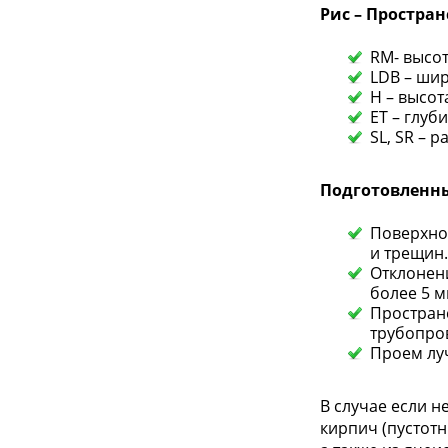
Рис – Простра
RM- высот
LDB – ши
H – высот
ET – глуб
SL, SR – 
Подготовленн
Поверхно
и трещин.
Отклонени
более 5 м
Пространс
трубопров
Проем луч
В случае если 
кирпич (пустот