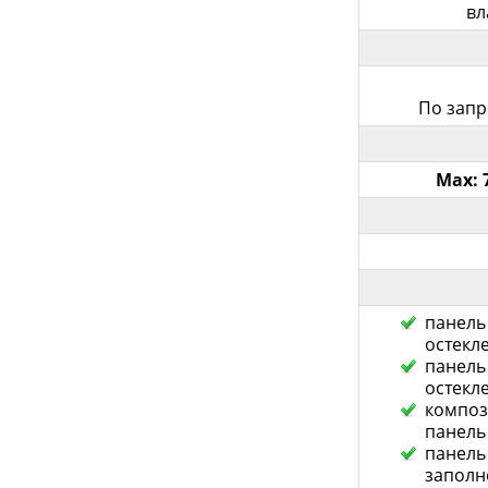
вл
По запр
Max
:
панель
остекл
панель
остекл
композ
панель 
панель
заполн