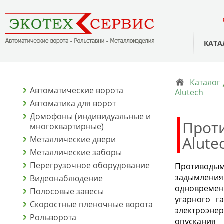
КАТА
Каталог
Автоматические ворота
Alutech
Автоматика для ворот
Домофоны (индивидуальные и
Прот
многоквартирные)
Alute
Металлические двери
Металлические заборы
Перегрузочное оборудование
Противоды
задымлени
Видеонаблюдение
одновремен
Полосовые завесы
угарного г
Скоростные пленочные ворота
электроэн
Рольворота
опускания