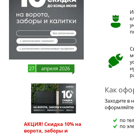
И
к
у
п
С
м
у
27
апреля 2026
н
р
Как офо
Заходите в
оформляйте 
по те
АКЦИЯ! Скидка 10% на
по эл
ворота, заборы и