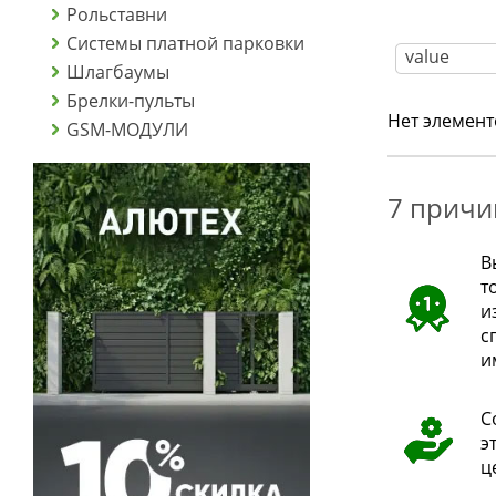
Рольставни
Системы платной парковки
Шлагбаумы
Брелки-пульты
Нет элемент
GSM-МОДУЛИ
7 причи
В
т
и
с
и
С
э
ц