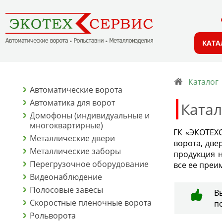
КАТА
Каталог
Автоматические ворота
Автоматика для ворот
Катал
Домофоны (индивидуальные и
многоквартирные)
ГК «ЭКОТЕХС
Металлические двери
ворота, две
Металлические заборы
продукция н
Перегрузочное оборудование
все ее преи
Видеонаблюдение
Полосовые завесы
В
Скоростные пленочные ворота
п
Рольворота