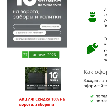
И
к
у
п
С
м
у
27
апреля 2026
н
р
Как офо
Заходите в
оформляйте 
по те
АКЦИЯ! Скидка 10% на
по эл
ворота, заборы и