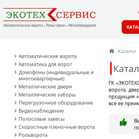
КАТА
Каталог
Автоматические ворота
Автоматика для ворот
Катал
Домофоны (индивидуальные и
многоквартирные)
ГК «ЭКОТЕХС
Металлические двери
ворота, две
Металлические заборы
продукция н
Перегрузочное оборудование
все ее преи
Видеонаблюдение
Полосовые завесы
В
Скоростные пленочные ворота
п
Рольворота