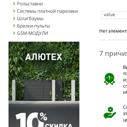
Рольставни
Системы платной парковки
Шлагбаумы
Брелки-пульты
Нет элемент
GSM-МОДУЛИ
7 причи
В
т
и
с
и
С
э
ц