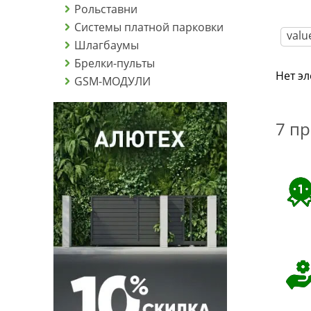
Рольставни
Системы платной парковки
Шлагбаумы
Брелки-пульты
Нет э
GSM-МОДУЛИ
7 п