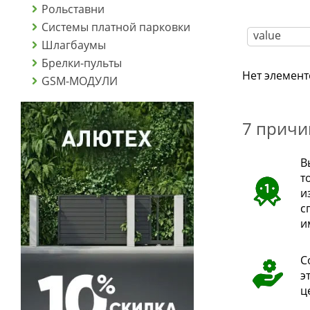
Рольставни
Системы платной парковки
Шлагбаумы
Брелки-пульты
Нет элемент
GSM-МОДУЛИ
7 причи
В
т
и
с
и
С
э
ц