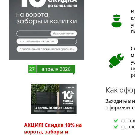
И
к
у
п
С
м
у
н
27
апреля 2026
р
Как офо
Заходите в
оформляйте 
по те
АКЦИЯ! Скидка 10% на
по эл
ворота, заборы и