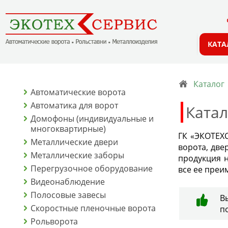
КАТА
Каталог
Автоматические ворота
Автоматика для ворот
Катал
Домофоны (индивидуальные и
многоквартирные)
ГК «ЭКОТЕХС
Металлические двери
ворота, две
Металлические заборы
продукция н
Перегрузочное оборудование
все ее преи
Видеонаблюдение
Полосовые завесы
В
Скоростные пленочные ворота
п
Рольворота