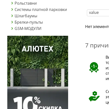
Рольставни
Системы платной парковки
Шлагбаумы
Брелки-пульты
Нет элемент
GSM-МОДУЛИ
7 причи
В
т
и
с
и
С
э
ц