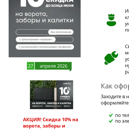
И
к
у
п
С
м
у
н
27
апреля 2026
р
Как офо
Заходите в
оформляйте 
по те
АКЦИЯ! Скидка 10% на
по эл
ворота, заборы и