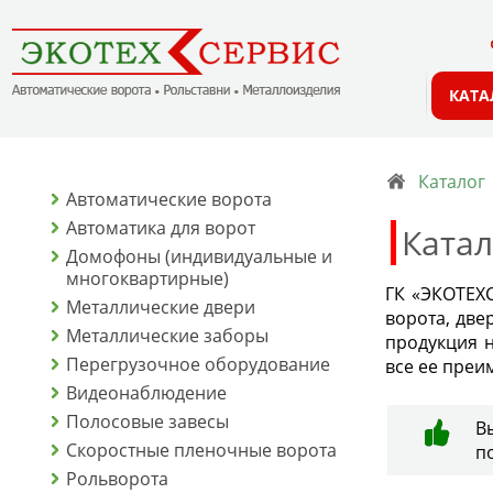
КАТА
Каталог
Автоматические ворота
Автоматика для ворот
Катал
Домофоны (индивидуальные и
многоквартирные)
ГК «ЭКОТЕХС
Металлические двери
ворота, две
Металлические заборы
продукция н
Перегрузочное оборудование
все ее преи
Видеонаблюдение
Полосовые завесы
В
Скоростные пленочные ворота
п
Рольворота