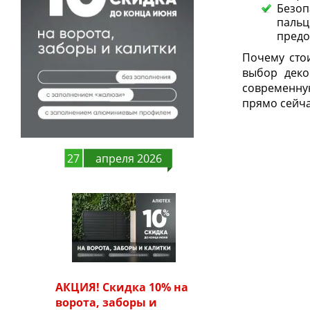
Безо
паль
предо
Почему сто
выбор деко
современну
прямо сейча
27
апреля 2026
АКЦИЯ! Скидка 10% на
ворота, заборы и