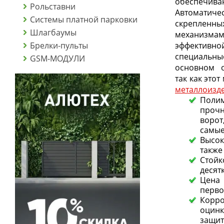
обеспечиваю
Рольставни
Автоматиче
Системы платной парковки
скрепле
Шлагбаумы
механизм
Брелки-пульты
эффектив
специальные
GSM-МОДУЛИ
основном о
так как это
металлоизд
Поли
проч
воро
самые
Высок
также
Стойк
десят
Цена 
перво
Корро
оцинк
защит