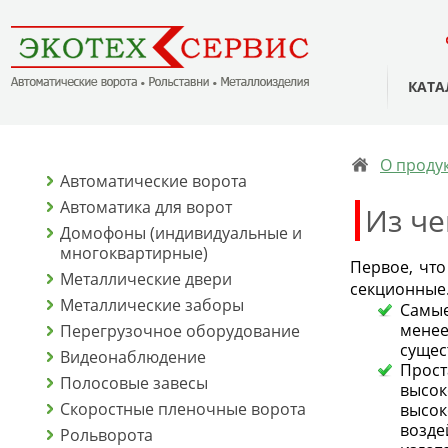
КАТА
О проду
Автоматические ворота
Автоматика для ворот
Из че
Домофоны (индивидуальные и
многоквартирные)
Первое, что
Металлические двери
секционные
Металлические заборы
Самые
менее
Перегрузочное оборудование
сущес
Видеонаблюдение
Прос
Полосовые завесы
высок
Скоростные пленочные ворота
высо
возде
Рольворота