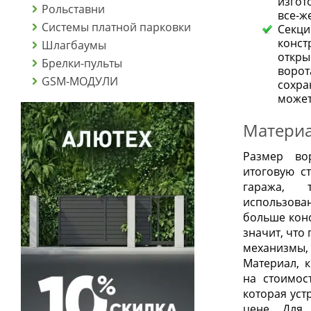
изгот
Рольставни
все-ж
Системы платной парковки
Секц
конст
Шлагбаумы
откры
Брелки-пульты
ворот
GSM-МОДУЛИ
сохра
может
Материа
Размер во
итоговую с
гаража, 
использова
больше конс
значит, что
механизмы, 
Материал, 
на стоимос
которая устр
цене. Для