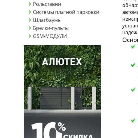
Рольставни
обнар
Системы платной парковки
авто
неисп
Шлагбаумы
устра
Брелки-пульты
надеж
GSM-МОДУЛИ
Осно