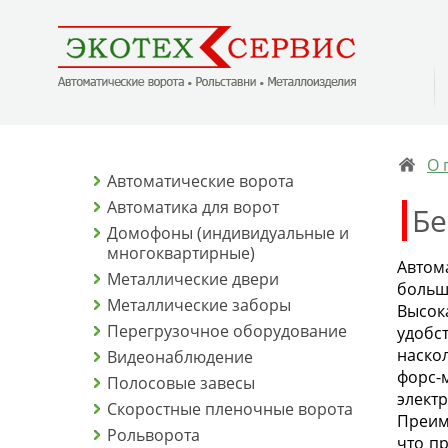
О 
Автоматические ворота
Автоматика для ворот
Бе
Домофоны (индивидуальные и
многоквартирные)
Автом
Металлические двери
больш
Металлические заборы
Высок
Перегрузочное оборудование
удобс
наско
Видеонаблюдение
форс
Полосовые завесы
электр
Скоростные пленочные ворота
Преим
Рольворота
что п