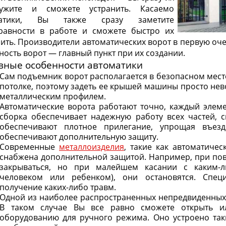
ужите и сможете устранить. Касаемо
матики, Вы также сразу заметите
равности в работе и сможете быстро их
нить. Производители автоматических ворот в первую оч
ность ворот — главный пункт при их создании.
вные особенности автоматики
Сам подъемник ворот располагается в безопасном месте
потолке, поэтому задеть ее крышей машины просто нев
металлическим профилем.
Автоматические ворота работают точно, каждый элеме
сборка обеспечивает надежную работу всех частей, 
обеспечивают плотное прилегание, упрощая въез
обеспечивают дополнительную защиту.
Современные
металлоизделия
, такие как автоматиче
снабжена дополнительной защитой. Например, при пов
закрываться, но при малейшем касании с каким-л
человеком или ребенком), они остановятся. Спец
получение каких-либо травм.
Одной из наиболее распространенных непредвиденных 
В таком случае Вы все равно сможете открыть и
оборудованию для ручного режима. Оно устроено так