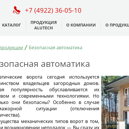
+7 (4922) 36-05-10
ПРОДУКЦИЯ
КАТАЛОГ
О КОМПАНИИ
О ПРОДУК
ALUTECH
продукции
Безопасная автоматика
зопасная автоматика
атические ворота сегодня используется
инством владельцев загородных домов.
ая популярность обуславливается их
твом и современными технологиями. Но
лько они безопасны? Особенно в случае
-мажорной ситуации (отключения
ичества).
ущества механических типов ворот в том,
ри возникновении неполадок — Вы сразу их