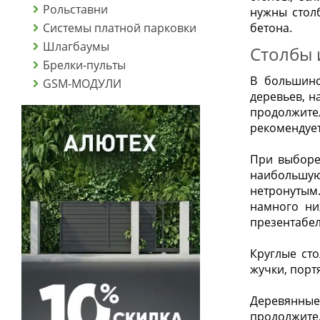
Рольставни
нужны столб
Системы платной парковки
бетона.
Шлагбаумы
Столбы 
Брелки-пульты
В большинс
GSM-МОДУЛИ
деревьев, н
продолжител
рекомендует
При выборе
наибольшую 
нетронутым.
намного ни
презентабе
Круглые ст
жучки, порт
Деревянные
продолжител