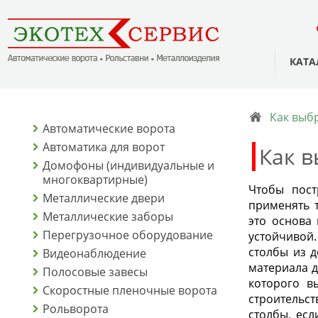
КАТА
Как выбр
Автоматические ворота
Автоматика для ворот
Как в
Домофоны (индивидуальные и
многоквартирные)
Чтобы пост
Металлические двери
применять 
Металлические заборы
это основа
Перегрузочное оборудование
устойчивой
столбы из д
Видеонаблюдение
материала д
Полосовые завесы
которого в
Скоростные пленочные ворота
строительс
Рольворота
столбы, ес